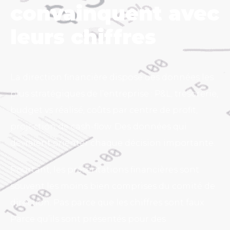
convainquent avec
leurs chiffres
La direction financière dispose des données les
plus stratégiques de l’entreprise : P&L, trésorerie,
budget vs réalisé, coûts par centre de profit,
projection de cash-flow. Des données qui
devraient orienter chaque décision importante.
Pourtant, les présentations financières sont
souvent les moins bien comprises du comité de
direction. Pas parce que les chiffres sont faux.
Parce qu’ils sont présentés pour des